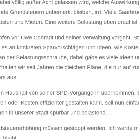
 dabei völlig außer Acht gelassen wird, welche Auswirku
gende Grundsteuern unbemerkt bleiben, irrt. Viele Saarb
sten und Mieten. Eine weitere Belastung oben drauf ist 
öpfen vor Uwe Conradt und seiner Verwaltung vorgeht. S
t es an konkreten Sparvorschlägen und Ideen, wie Kost
an der Belastungsschraube, dabei gäbe es viele Ideen 
rhalten wir seit Jahren die gleichen Pläne, die nur auf z
ers aus.
en Haushalt von seiner SPD-Vorgängerin übernommen. St
n oder Kosten effizienter gestalten kann, soll nun einf
schen in unserer Stadt spürbar und belastend.
undsteuererhöhung müssen gestoppt werden. Ich werde mi
 bleibt.