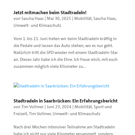
Jetzt mitmachen beim Stadtradeln!
von
Sascha Haas
|
Mai 30, 2025
|
Mobilität
,
Sascha Haas
,
Umwelt- und Klimaschutz
Vom 1. bis 21. Juni treten wir beim Stadtradeln kräftig in
die Pedale und lassen das Auto stehen, wo es nur geht.
Natürlich tritt die SPD wieder mit einem Stadtradeln-Star
an. Dieses Jahr habe ich die Ehre. Ich freue mich, mit euch
zusammen möglich viele Kilometer zu...
Stadtradeln in Saarbrücken: Ein Erfahrungsbericht
von
Tim Vollmer
|
Juni 23, 2024
|
Mobilität
,
Sport und
Freizeit
,
Tim Vollmer
,
Umwelt- und Klimaschutz
Nach drei Wochen intensiver Teilnahme am Stadtradeln
habe ich nicht nur viele Kilometer gesammelt, sondern