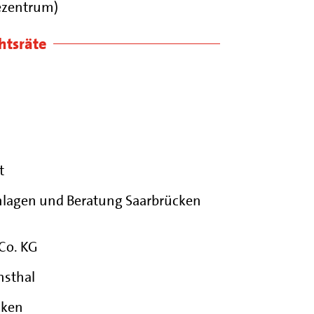
ezentrum)
htsräte
t
nlagen und Beratung Saarbrücken
Co. KG
hsthal
cken