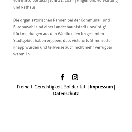
von
Mirco Bertucci
|
Juni 11, 2024
|
Allgemein
,
Verwaltung
und Rathaus
Die organisatorischen Pannen bei der Kommunal- und
Europawahl sind einer Landeshauptstadt unwürdig!
Rückmeldungen aus den Wahllokalen im gesamten
Stadtgebiet haben ergeben, dass vielerorts Stimmzettel
knapp wurden und teilweise auch nicht mehr verfügbar
waren. In...
Freiheit. Gerechtigkeit. Solidarität. |
Impressum
|
Datenschutz