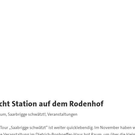
cht Station auf dem Rodenhof
hum
,
Saarbrigge schwätzt!
,
Veranstaltungen
Tour „Saabrigge schwätzt“ ist weiter quicklebendig. Im November haben w
e Veranstaltung im Dietrich-Bonhoeffer-Haus bot Raum, um über die klei