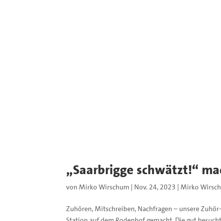
„Saarbrigge schwätzt!“ ma
von
Mirko Wirschum
|
Nov. 24, 2023
|
Mirko Wirsc
Zuhören, Mitschreiben, Nachfragen – unsere Zuhör-
Station auf dem Rodenhof gemacht. Die gut besucht