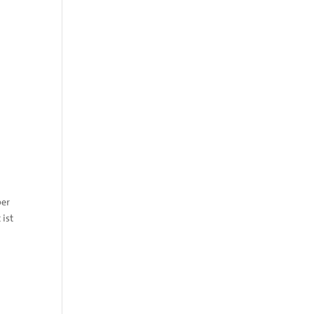
ber
 ist