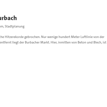
urbach
um
,
Stadtplanung
che Hitzerekorde gebrochen. Nur wenige hundert Meter Luftlinie von der
tfernt liegt der Burbacher Markt. Hier, inmitten von Beton und Blech, ist