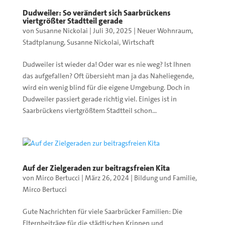
Dudweiler: So verändert sich Saarbrückens
viertgrößter Stadtteil gerade
von
Susanne Nickolai
|
Juli 30, 2025
|
Neuer Wohnraum
,
Stadtplanung
,
Susanne Nickolai
,
Wirtschaft
Dudweiler ist wieder da! Oder war es nie weg? Ist Ihnen
das aufgefallen? Oft übersieht man ja das Naheliegende,
wird ein wenig blind für die eigene Umgebung. Doch in
Dudweiler passiert gerade richtig viel. Einiges ist in
Saarbrückens viertgrößtem Stadtteil schon...
Auf der Zielgeraden zur beitragsfreien Kita
von
Mirco Bertucci
|
März 26, 2024
|
Bildung und Familie
,
Mirco Bertucci
Gute Nachrichten für viele Saarbrücker Familien: Die
Elternbeiträge für die städtischen Krippen und