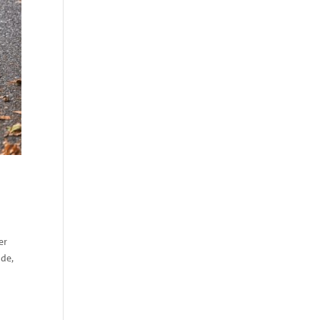
er
nde,