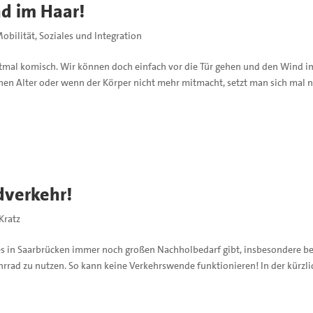
nd im Haar!
obilität
,
Soziales und Integration
rstmal komisch. Wir können doch einfach vor die Tür gehen und den Wind i
ohen Alter oder wenn der Körper nicht mehr mitmacht, setzt man sich mal n
dverkehr!
 Kratz
 es in Saarbrücken immer noch großen Nachholbedarf gibt, insbesondere be
ahrrad zu nutzen. So kann keine Verkehrswende funktionieren! In der kürzli